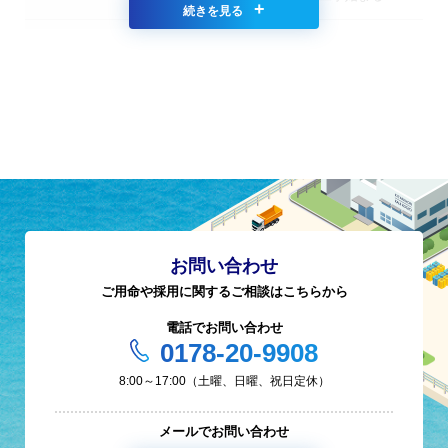
第十一北日本号 北日本造船（株）にて建
造する
昭和５７年
むつ小川原石油備蓄基地海底移送管工事す
る
第七北日本号（移動式コンベヤー船８０
昭和５９年
０）北日本造船（株）にて建造する
本社屋完成(八戸市八太郎五丁目２１－３
お問い合わせ
４)
ご用命や採用に関するご相談はこちらから
昭和６０年
資本金１,０００万円に増資する
電話でお問い合わせ
0178-20-9908
むつ小川原港東防波堤ケーソン据付５０函
8:00～17:00（土曜、日曜、祝日定休）
達成する
メールでお問い合わせ
昭和６２年
運輸省よりブロック製作を受注する