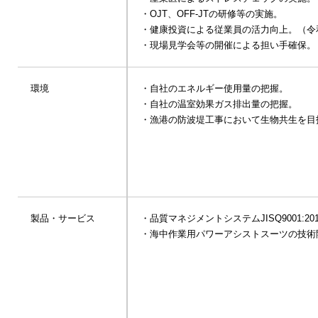
・OJT、OFF-JTの研修等の実施。
・健康投資による従業員の活⼒向上。（令
・現場⾒学会等の開催による担い⼿確保。
環境
・⾃社のエネルギー使⽤量の把握。
・⾃社の温室効果ガス排出量の把握。
・漁港の防波堤⼯事において⽣物共⽣を⽬
製品・サービス
・品質マネジメントシステムJISQ9001:2
・海中作業⽤パワーアシストスーツの技術