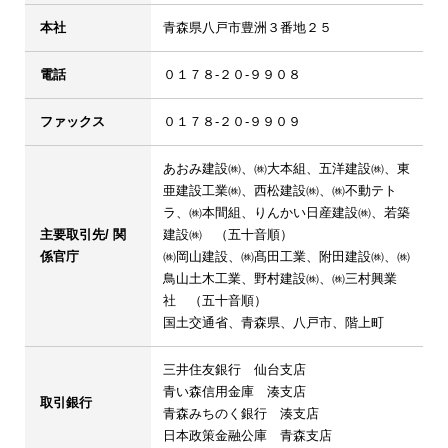
本社
青森県八戸市豊洲３番地２５
電話
０１７８-２０-９９０８
ファックス
０１７８-２０-９９０９
あおみ建設㈱、㈱大本組、五洋建設㈱、東
亜建設工業㈱、西松建設㈱、㈱不動テト
ラ、㈱本間組、りんかい日産建設㈱、若築
主要取引先/ 関
建設㈱ （五十音順）
係官庁
㈱岡山建設、㈱髙田工業、附田建設㈱、㈱
鳥山土木工業、野村建設㈱、㈱三村興業
社 （五十音順）
国土交通省、青森県、八戸市、階上町
三井住友銀行 仙台支店
青い森信用金庫 湊支店
取引銀行
青森みちのく銀行 湊支店
日本政策金融公庫 青森支店