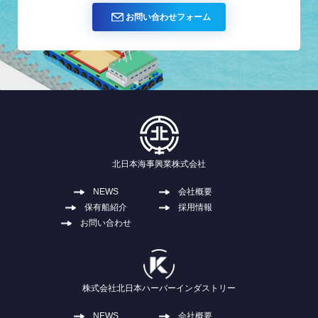
お問い合わせフォーム
第十五北日本号(１６０t吊)北日本造船
平成３年
（株）にて建造する
平成６年
資本金２,０００万円に増資する
本社事務所増築する
平成８年
第二十北日本丸（曳船１,７００ｐｓ）、
第六北日本丸（曳船１,３００ｐｓ）北日
北日本海事興業株式会社
本造船（株）にて建造する
NEWS
会社概要
第十八北日本号(１２０t吊)富士海事工業
保有船紹介
採用情報
平成９年
（株）にて建造する
お問い合わせ
八戸港外港地区第二中央防波堤本格的に工
平成１０年
事始まる
株式会社北日本ハーバーインダストリー
ＩＳＯ９００２認証取得（平成１５年ＩＳ
NEWS
会社概要
平成１３年
Ｏ９００１：２０００へ移行） 《認証範