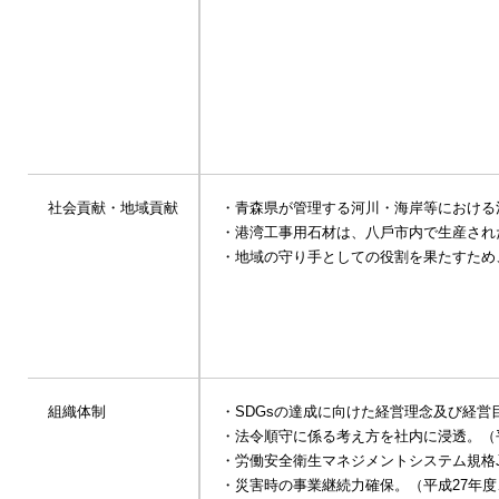
社会貢献・地域貢献
・⻘森県が管理する河川・海岸等における
・港湾⼯事⽤⽯材は、⼋⼾市内で⽣産され
・地域の守り⼿としての役割を果たすため
組織体制
・SDGsの達成に向けた経営理念及び経営
・法令順守に係る考え⽅を社内に浸透。（
・労働安全衛⽣マネジメントシステム規格JIS
・災害時の事業継続⼒確保。（平成27年