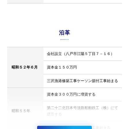
沿革
会社設立（八戸市江陽５丁目７－１６）
昭和５２年６月
資本金１５０万円
三沢漁港修築工事ケーソン据付工事始まる
資本金３００万円に増資する
第二十二北日本号淡路船舶鉄工（株）にて
昭和５５年
建造する
むつ小川原港南防波堤築造工事始まる